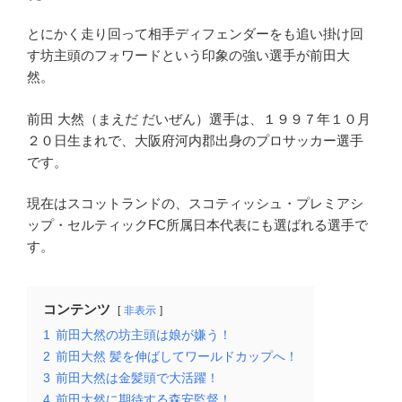
とにかく走り回って相手ディフェンダーをも追い掛け回
す坊主頭のフォワードという印象の強い選手が前田大
然。
前田 大然（まえだ だいぜん）選手は、１９９７年１０月
２０日生まれで、大阪府河内郡出身のプロサッカー選手
です。
現在はスコットランドの、スコティッシュ・プレミアシ
ップ・セルティックFC所属日本代表にも選ばれる選手で
す。
コンテンツ
非表示
1
前田大然の坊主頭は娘が嫌う！
2
前田大然 髪を伸ばしてワールドカップへ！
3
前田大然は金髪頭で大活躍！
4
前田大然に期待する森安監督！