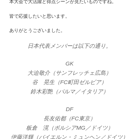
本大会で大活躍と得点シーンが見たいものですね。
皆で応援したいと思います。
ありがとうございました。
日本代表メンバーは以下の通り。
GK
大迫敬介（サンフレッチェ広島）
谷 晃生（FC町田ゼルビア）
鈴木彩艶（パルマ／イタリア）
DF
長友佑都（FC東京）
板倉 滉（ボルシアMG／ドイツ）
伊藤洋輝（バイエルン・ミュンヘン／ドイツ）