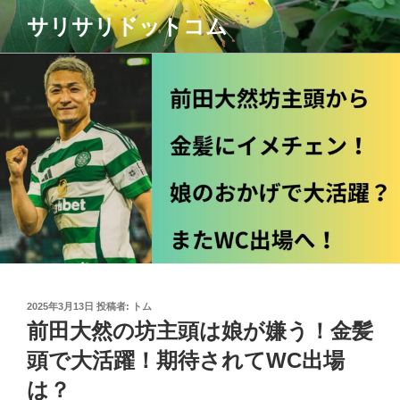
コ
サリサリドットコム
ン
テ
ン
ツ
へ
ス
キ
ッ
プ
投
2025年3月13日
投稿者:
トム
稿
前田大然の坊主頭は娘が嫌う！金髪
日:
頭で大活躍！期待されてWC出場
は？