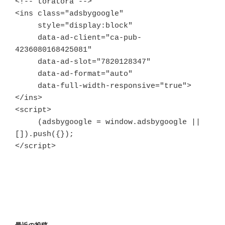
<!-- toratora -->

<ins class="adsbygoogle"

     style="display:block"

     data-ad-client="ca-pub-
4236080168425081"

     data-ad-slot="7820128347"

     data-ad-format="auto"

     data-full-width-responsive="true">
</ins>

<script>

     (adsbygoogle = window.adsbygoogle || 
[]).push({});

</script>