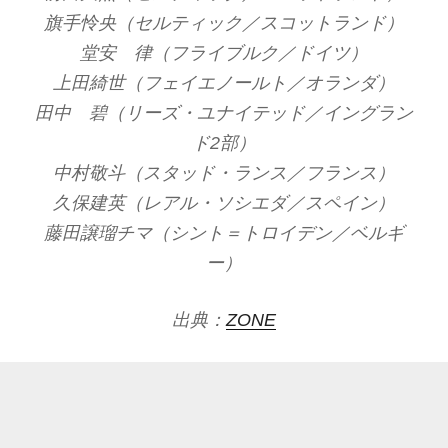
旗手怜央（セルティック／スコットランド）
堂安 律（フライブルク／ドイツ）
上田綺世（フェイエノールト／オランダ）
田中 碧（リーズ・ユナイテッド／イングラン
ド2部）
中村敬斗（スタッド・ランス／フランス）
久保建英（レアル・ソシエダ／スペイン）
藤田譲瑠チマ（シント＝トロイデン／ベルギ
ー）
出典：
ZONE