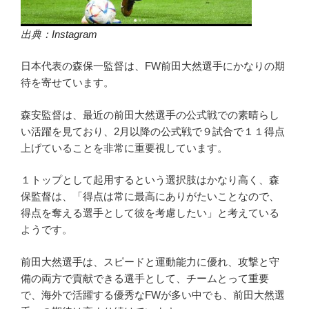
出典：
Instagram
日本代表の森保一監督は、FW前田大然選手にかなりの期
待を寄せています。
森安監督は、最近の前田大然選手の公式戦での素晴らし
い活躍を見ており、2月以降の公式戦で９試合で１１得点
上げていることを非常に重要視しています。
１トップとして起用するという選択肢はかなり高く、森
保監督は、「得点は常に最高にありがたいことなので、
得点を奪える選手として彼を考慮したい」と考えている
ようです。
前田大然選手は、スピードと運動能力に優れ、攻撃と守
備の両方で貢献できる選手として、チームとって重要
で、海外で活躍する優秀なFWが多い中でも、前田大然選