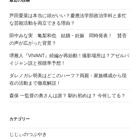
最近の投稿
芦田愛菜は本当に頭がいい？慶應法学部政治学科と多忙
な芸能活動を両立できる理由？
田中みな実 亀梨和也 結婚・妊娠 同時発表！ 賛否
の声が広がった背景？
堺雅人『VIVANT』続編が再始動！撮影場所は？アゼルバ
イジャン説と視聴率予想！
ダレノガレ明美はどこのハーフ？両親・家族構成から現
在の活動まで徹底解説！
森保 一監督の奥さんは誰？ 馴れ初めは？ 今何してる？
カテゴリー
じじぃのつぶやき