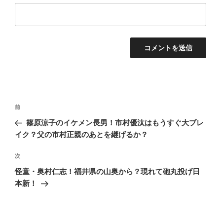
投
前
前
稿
の
篠原涼子のイケメン長男！市村優汰はもうすぐ大ブレ
ナ
投
イク？父の市村正親のあとを継げるか？
ビ
稿
ゲ
次
次
の
ー
怪童・奥村仁志！福井県の山奥から？現れて砲丸投げ日
投
シ
本新！
稿
ョ
ン