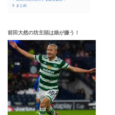
5
まとめ
前田大然の坊主頭は娘が嫌う！