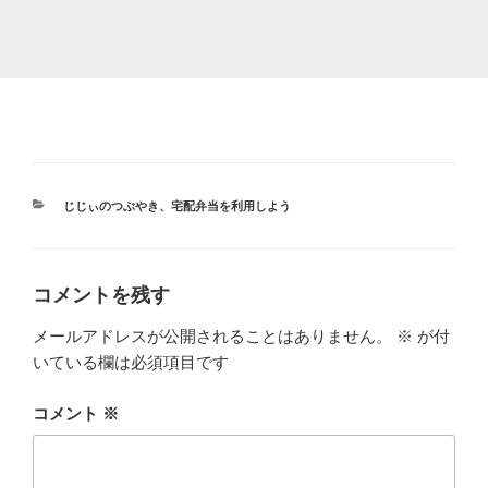
カ
じじぃのつぶやき
、
宅配弁当を利用しよう
テ
ゴ
リ
ー
コメントを残す
メールアドレスが公開されることはありません。
※
が付
いている欄は必須項目です
コメント
※