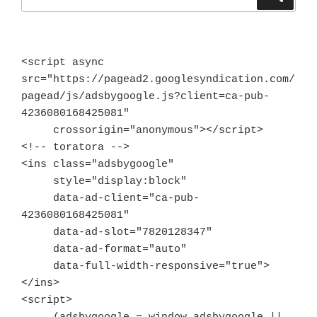
索
索:
<script async 
src="https://pagead2.googlesyndication.com/
pagead/js/adsbygoogle.js?client=ca-pub-
4236080168425081"

     crossorigin="anonymous"></script>

<!-- toratora -->

<ins class="adsbygoogle"

     style="display:block"

     data-ad-client="ca-pub-
4236080168425081"

     data-ad-slot="7820128347"

     data-ad-format="auto"

     data-full-width-responsive="true">
</ins>

<script>
