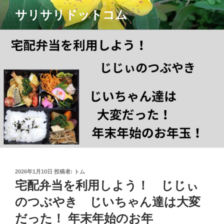
コ
サリサリドットコム
ン
テ
ン
ツ
へ
ス
キ
ッ
プ
投
2026年1月10日
投稿者:
トム
稿
宅配弁当を利用しよう！ じじぃ
日:
のつぶやき じいちゃん達は大変
だった！ 年末年始のお年