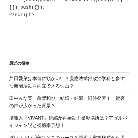
     (adsbygoogle = window.adsbygoogle || 
[]).push({});

</script>
最近の投稿
芦田愛菜は本当に頭がいい？慶應法学部政治学科と多忙
な芸能活動を両立できる理由？
田中みな実 亀梨和也 結婚・妊娠 同時発表！ 賛否
の声が広がった背景？
堺雅人『VIVANT』続編が再始動！撮影場所は？アゼルバ
イジャン説と視聴率予想！
ダレノガレ明美はどこのハーフ？両親・家族構成から現