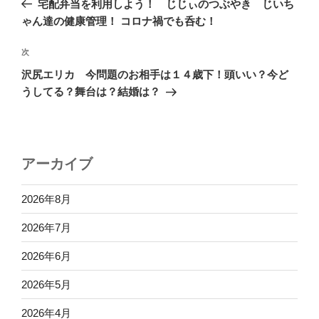
宅配弁当を利用しよう！ じじぃのつぶやき じいち
ナ
投
ゃん達の健康管理！ コロナ禍でも呑む！
ビ
稿
ゲ
次
次
の
ー
沢尻エリカ 今問題のお相手は１４歳下！頭いい？今ど
投
シ
うしてる？舞台は？結婚は？
稿
ョ
ン
アーカイブ
2026年8月
2026年7月
2026年6月
2026年5月
2026年4月