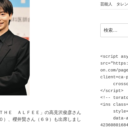
芸能人 タレ
検
索:
<script asy
src="https
on.com/pag
client=ca-p
     crossorigin="anonymous">
</script>

<!-- torato
<ins class=
     style="display:block"

ＴＨＥ ＡＬＦＥＥ」の高見沢俊彦さん
     data-ad-client="ca-pub-
０）、櫻井賢さん（６９）も出席しまし
42360801684