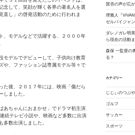
賛否の声が広
記念して、笑顔が輝く各界の著名人を選
見直し」の啓発活動のために行われま
堺雅人『VIV
ゼルバイジャ
ダレノガレ明
ト、モデルなどで活躍する、２０００年
ら現在の活動
。
森保 一監督の
る？
役モデルでデビューして、子供向け教育
ズや、ファッション誌専属モデル等々で
カテゴリー
った後、２０１７年には、映画「傷だら
じじぃのつぶ
ーしました。
ゴルフ
ばあちゃんにおまかせ」でドラマ初主演
サッカー
K連続テレビ小説や、映画など多数に出演
も多数出演しました。
スポーツ