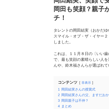
岡田結実、笑顔で
日:
岡田も笑顔？親子
チ！
タレントの岡田結実（おかだゆ
スマイル・オブ・ザ・イヤー２
しました。
これは、１１月８日の〔いい歯
で、最も笑顔の素晴らしい人を
んや、鈴木福さんらが選ばれて
コンテンツ
非表示
1
岡田結実さんの授賞式
2
岡田結実さんの父、ますだおか
3
岡田親子は不仲？
4
まとめ