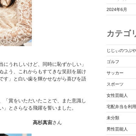
2024年6月
カテゴ
じじぃのつぶ
ゴルフ
当にうれしいけど、同時に恥ずかしい」
ぬよう、これからもすてきな笑顔を届け
サッカー
です」と白い歯を輝かせながら喜びを語
スポーツ
女性芸能人
、「賞をいただいたことで、また意識し
宅配弁当を利
い」とさらなる飛躍を誓いました。
未分類
高杉真宙
さん
男性芸能人