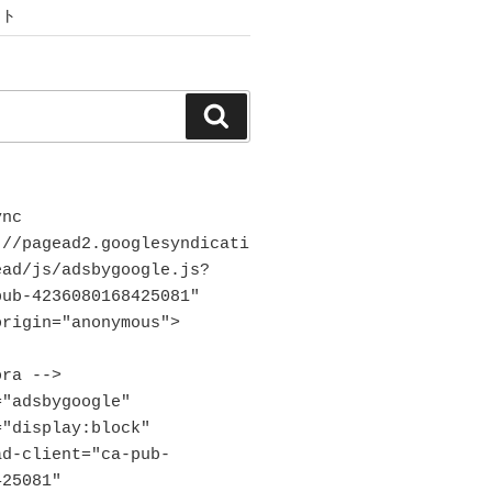
ント
検
索
nc 
://pagead2.googlesyndicati
ead/js/adsbygoogle.js?
ub-4236080168425081"

ra -->

"adsbygoogle"

25081"
