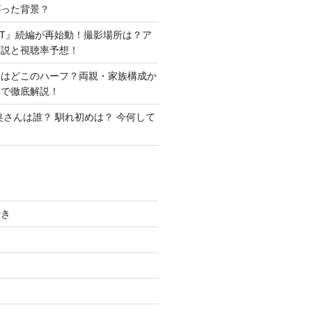
がった背景？
ANT』続編が再始動！撮影場所は？ア
ン説と視聴率予想！
美はどこのハーフ？両親・家族構成か
まで徹底解説！
奥さんは誰？ 馴れ初めは？ 今何して
やき