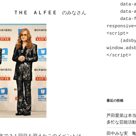
     data-ad-slot="7820128347"

     data-ad-format="auto"

ＴＨＥ ＡＬＦＥＥ
のみなさん
     data-full-width-
responsive=
<script>

     (adsbygoogle = 
window.adsb
</script>
最近の投稿
芦田愛菜は本
多忙な芸能活
田中みな実 
年で３１回目を迎えたこのイベントは、