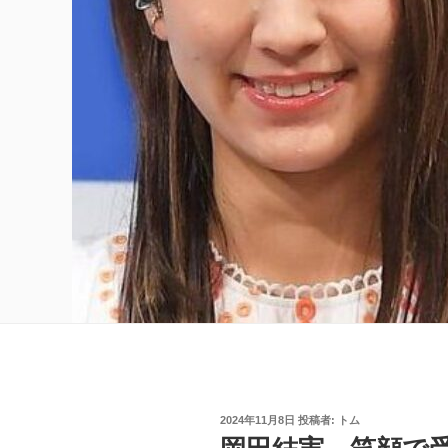
投
2024年11月8日
投稿者:
トム
稿