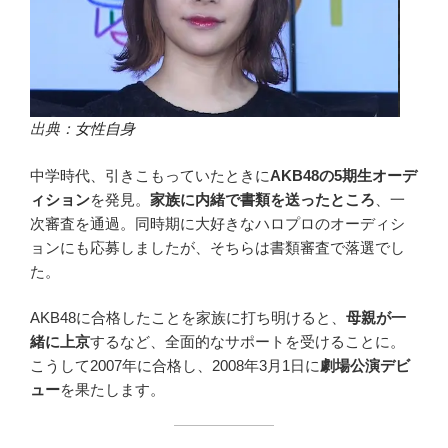
出典：
女性自身
中学時代、引きこもっていたときに
AKB48の5期生オーデ
ィション
を発見。
家族に内緒で書類を送ったところ
、一
次審査を通過。同時期に大好きなハロプロのオーディシ
ョンにも応募しましたが、そちらは書類審査で落選でし
た。
AKB48に合格したことを家族に打ち明けると、
母親が一
緒に上京
するなど、全面的なサポートを受けることに。
こうして2007年に合格し、2008年3月1日に
劇場公演デビ
ュー
を果たします。