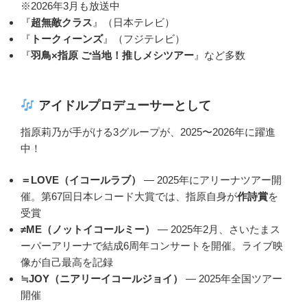
※2026年3月も放送中
『
超無敵クラス
』（日本テレビ）
『
トークィーンズ
』（フジテレビ）
『
羽鳥×指原 ご当地！推しメシツアー
』など多数
アイドルプロデューサーとして
指原莉乃が手がける3グループが、2025〜2026年に躍進
中！
＝LOVE（イコールラブ）
— 2025年にアリーナツアー開
催。第67回日本レコード大賞では、指原自身が
作詩賞
を
受賞
≠ME（ノットイコールミー）
— 2025年2月、さいたまス
ーパーアリーナで結成6周年コンサートを開催。ライブ映
像が自己最高を記録
≒JOY（ニアリーイコールジョイ）
— 2025年全国ツアー
開催