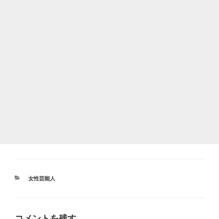
カ
女性芸能人
テ
ゴ
リ
ー
コメントを残す