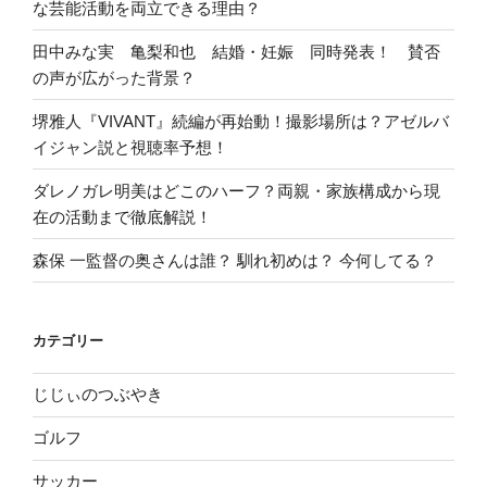
な芸能活動を両立できる理由？
田中みな実 亀梨和也 結婚・妊娠 同時発表！ 賛否
の声が広がった背景？
堺雅人『VIVANT』続編が再始動！撮影場所は？アゼルバ
イジャン説と視聴率予想！
ダレノガレ明美はどこのハーフ？両親・家族構成から現
在の活動まで徹底解説！
森保 一監督の奥さんは誰？ 馴れ初めは？ 今何してる？
カテゴリー
じじぃのつぶやき
ゴルフ
サッカー