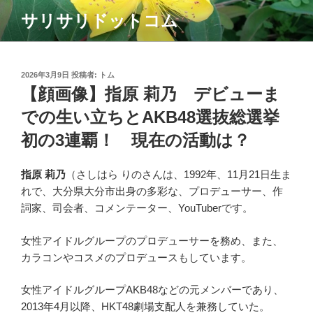
コ
サリサリドットコム
ン
テ
ン
ツ
投
2026年3月9日
投稿者:
トム
稿
【顔画像】指原 莉乃 デビューま
へ
日:
ス
での生い立ちとAKB48選抜総選挙
キ
初の3連覇！ 現在の活動は？
ッ
プ
指原 莉乃
（さしはら りのさんは、1992年、11月21日生ま
れで、大分県大分市出身の多彩な、プロデューサー、作
詞家、司会者、コメンテーター、YouTuberです。
女性アイドルグループのプロデューサーを務め、また、
カラコンやコスメのプロデュースもしています。
女性アイドルグループAKB48などの元メンバーであり、
2013年4月以降、HKT48劇場支配人を兼務していた。