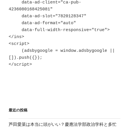
     data-ad-client="ca-pub-
4236080168425081"

     data-ad-slot="7820128347"

     data-ad-format="auto"

     data-full-width-responsive="true">
</ins>

<script>

     (adsbygoogle = window.adsbygoogle || 
[]).push({});

</script>
最近の投稿
芦田愛菜は本当に頭がいい？慶應法学部政治学科と多忙