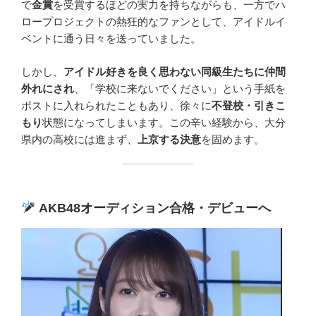
で
金賞
を受賞するほどの実力を持ちながらも、一方でハ
ロープロジェクトの熱狂的なファンとして、アイドルイ
ベントに通う日々を送っていました。
しかし、
アイドル好きを良く思わない同級生たちに仲間
外れにされ
、「学校に来ないでください」という手紙を
ポストに入れられたこともあり、徐々に
不登校・引きこ
もり
状態になってしまいます。この辛い経験から、大分
県内の高校には進まず、
上京する決意
を固めます。
AKB48オーディション合格・デビューへ