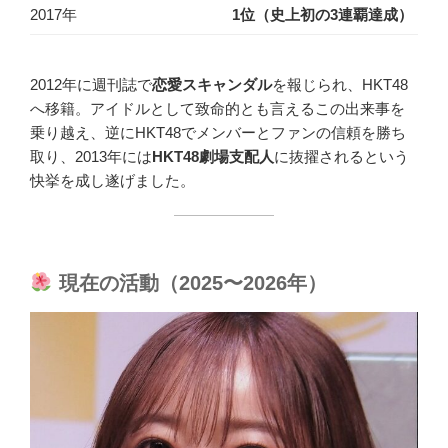
2017年
1位（史上初の3連覇達成）
2012年に週刊誌で
恋愛スキャンダル
を報じられ、HKT48
へ移籍。アイドルとして致命的とも言えるこの出来事を
乗り越え、逆にHKT48でメンバーとファンの信頼を勝ち
取り、2013年には
HKT48劇場支配人
に抜擢されるという
快挙を成し遂げました。
現在の活動（2025〜2026年）