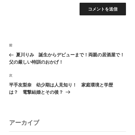
投
前
前
稿
の
夏川りみ 誕生からデビューまで！両親の居酒屋で！
ナ
投
父の厳しい特訓のおかげ！
ビ
稿
ゲ
次
次
の
ー
平手友梨奈 幼少期は人見知り！ 家庭環境と学歴
投
シ
は？ 電撃結婚とその後？
稿
ョ
ン
アーカイブ