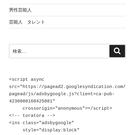
男性芸能人
芸能人 タレント
検
検
索
索:
<script async 
src="https://pagead2.googlesyndication.com/
pagead/js/adsbygoogle.js?client=ca-pub-
4236080168425081"

     crossorigin="anonymous"></script>

<!-- toratora -->

<ins class="adsbygoogle"

     style="display:block"
