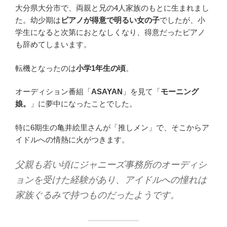
大分県大分市で、両親と兄の4人家族のもとに生まれまし
た。幼少期は
ピアノが得意で明るい女の子
でしたが、小
学生になると次第におとなしくなり、得意だったピアノ
も辞めてしまいます。
転機となったのは
小学1年生の頃
。
オーディション番組「
ASAYAN
」を見て「
モーニング
娘。
」に夢中になったことでした。
特に6期生の亀井絵里さんが「推しメン」で、そこからア
イドルへの情熱に火がつきます。
父親も若い頃にジャニーズ事務所のオーディシ
ョンを受けた経験があり、アイドルへの憧れは
家族ぐるみで持つものだったようです。