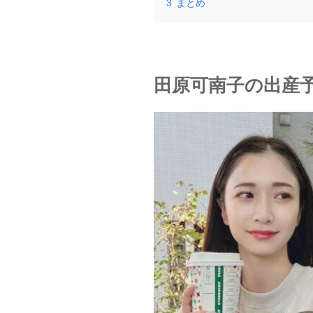
3
まとめ
田原可南子の出産