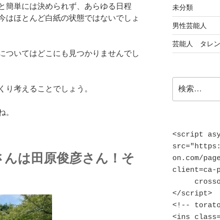
と簡単には決められず、あらゆる日程
未分類
今はほとんど白紙の状態ではないでしょ
男性芸能人
芸能人 タレ
についてはどこにも見つかりませんでし
検
くり考えることでしょう。
索:
ね。
<script asy
src="https
さんは田原俊彦さん！そ
on.com/pag
client=ca-p
     crossorigin="anonymous">
</script>

<!-- torato
<ins class=