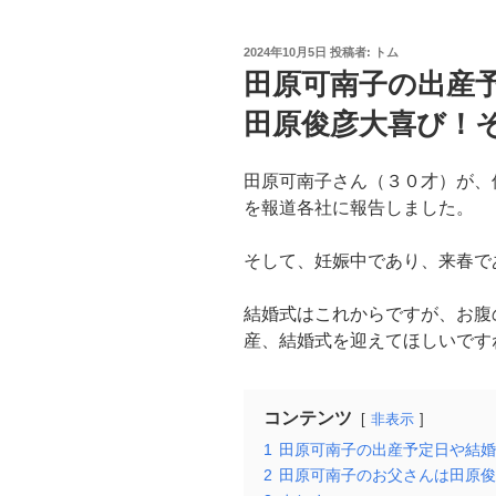
投
2024年10月5日
投稿者:
トム
稿
田原可南子の出産
日:
田原俊彦大喜び！
田原可南子さん（３０才）が、
を報道各社に報告しました。
そして、妊娠中であり、来春で
結婚式はこれからですが、お腹
産、結婚式を迎えてほしいです
コンテンツ
非表示
1
田原可南子の出産予定日や結婚
2
田原可南子のお父さんは田原俊