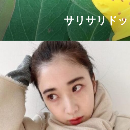
コ
ン
テ
サリサリドッ
ン
ツ
へ
ス
キ
ッ
プ