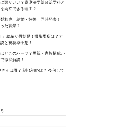
当に頭がいい？慶應法学部政治学科と
動を両立できる理由？
亀梨和也 結婚・妊娠 同時発表！
がった背景？
ANT』続編が再始動！撮影場所は？ア
ン説と視聴率予想！
美はどこのハーフ？両親・家族構成か
まで徹底解説！
奥さんは誰？ 馴れ初めは？ 今何して
やき