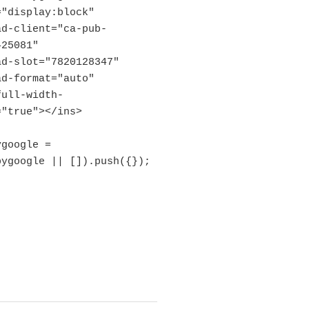
25081"

"true"></ins>

ygoogle || []).push({});
