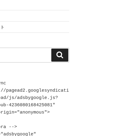
ント
検
索
nc 
://pagead2.googlesyndicati
ead/js/adsbygoogle.js?
ub-4236080168425081"

ra -->

"adsbygoogle"
