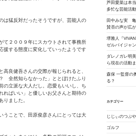
芦田愛菜は本
多忙な芸能活
のは猛反対だったそうですが、芸能人の
田中みな実 
賛否の声が広
堺雅人『VIV
がて２００９年にスカウトされて事務所
ゼルバイジャ
応援する態度に変化していったようです
ダレノガレ明
ら現在の活動
と高良健吾さんの交際が報じられると、
森保 一監督の
？ 全然知らなかった」ととぼけたふり
る？
前の立派な大人だし。恋愛もいいし、ち
れればいい」と優しいお父さんと期待の
ありました。
カテゴリー
いうことで、田原俊彦さんにとっては大
じじぃのつぶ
ゴルフ