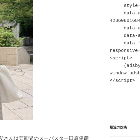
     style="display:block"

     data-ad-client="ca-pub-
42360801684
     data-ad-slot="7820128347"

     data-ad-format="auto"

     data-full-width-
responsive=
<script>

     (adsbygoogle = 
window.adsb
</script>
最近の投稿
父さんは芸能界のスーパスター田原俊彦