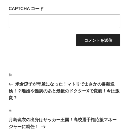
CAPTCHA コード
投
前
前
稿
の
米倉涼子が奇麗になった！マトリでまさかの書類送
ナ
投
検！？離婚や難病のあと最後のドクターXで変貌！今は激
ビ
稿
変？
ゲ
次
次
ー
の
シ
月島琉衣の出身はサッカー王国！高校選手権応援マネー
投
ジャーに就任！
ョ