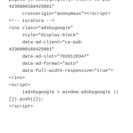
4236080168425081"

     crossorigin="anonymous"></script>

<!-- toratora -->

<ins class="adsbygoogle"

     style="display:block"

     data-ad-client="ca-pub-
4236080168425081"

     data-ad-slot="7820128347"

     data-ad-format="auto"

     data-full-width-responsive="true">
</ins>

<script>

     (adsbygoogle = window.adsbygoogle || 
[]).push({});

</script>