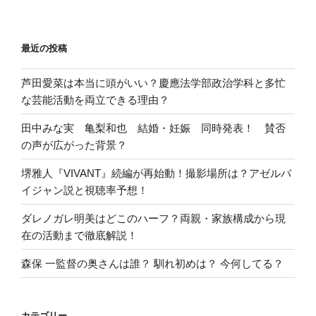
最近の投稿
芦田愛菜は本当に頭がいい？慶應法学部政治学科と多忙
な芸能活動を両立できる理由？
田中みな実 亀梨和也 結婚・妊娠 同時発表！ 賛否
の声が広がった背景？
堺雅人『VIVANT』続編が再始動！撮影場所は？アゼルバ
イジャン説と視聴率予想！
ダレノガレ明美はどこのハーフ？両親・家族構成から現
在の活動まで徹底解説！
森保 一監督の奥さんは誰？ 馴れ初めは？ 今何してる？
カテゴリー