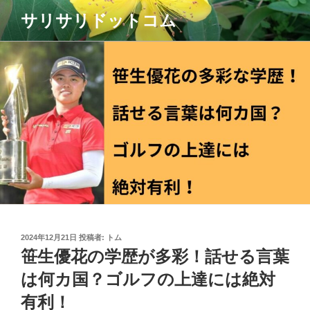
コ
サリサリドットコム
ン
テ
ン
ツ
へ
ス
キ
ッ
プ
投
2024年12月21日
投稿者:
トム
稿
笹生優花の学歴が多彩！話せる言葉
日:
は何カ国？ゴルフの上達には絶対
有利！