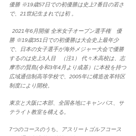
優勝 ※19歳57日での初優勝は史上7番目の若さ
で、21世紀生まれでは初 。
2021年6月開催 全米女子オープン選手権 優
勝 ※19歳351日での初優勝は大会史上最年少
で、日本の女子選手が海外メジャー大会で優勝
するのは史上3人目 （注1） 代々木高校は、志
摩市の賢島(令和3年4月より成基）に本校を持つ
広域通信制高等学校で、2005年に構造改革特区
制度により開校。
東京と大阪に本部、全国各地にキャンパス、サ
テライト教室を構える。
7つのコースのうち、アスリートゴルフコース