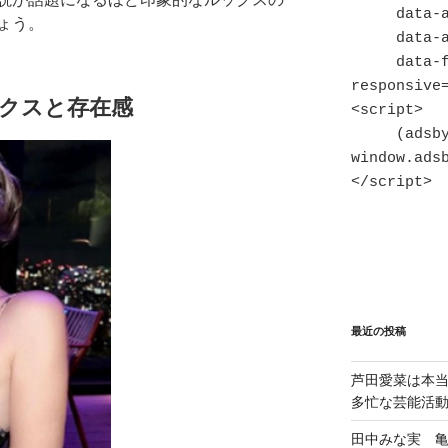
     data-ad-slot="7820128347"

ょう。
     data-ad-format="auto"

     data-full-width-
responsive=
クスと存在感
<script>

     (adsbygoogle = 
window.adsb
</script>
最近の投稿
芦田愛菜は本
多忙な芸能活
田中みな実 