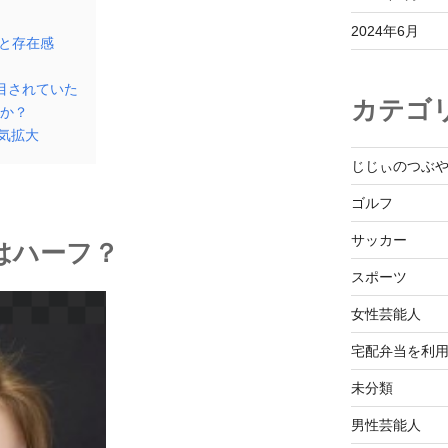
2024年6月
と存在感
目されていた
カテゴ
か？
人気拡大
じじぃのつぶ
ゴルフ
サッカー
はハーフ？
スポーツ
女性芸能人
宅配弁当を利
未分類
男性芸能人