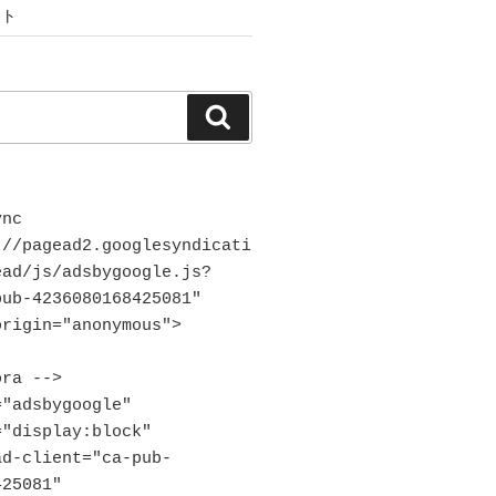
ント
検
索
nc 
://pagead2.googlesyndicati
ead/js/adsbygoogle.js?
ub-4236080168425081"

ra -->

"adsbygoogle"

25081"
