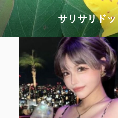
コ
ン
テ
サリサリドッ
ン
ツ
へ
ス
キ
ッ
プ