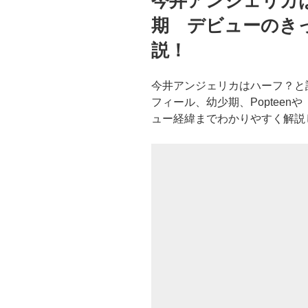
今井アンジェリカ
日:
期 デビューのき
説！
今井アンジェリカはハーフ？と
フィール、幼少期、Poptee
ュー経緯までわかりやすく解説