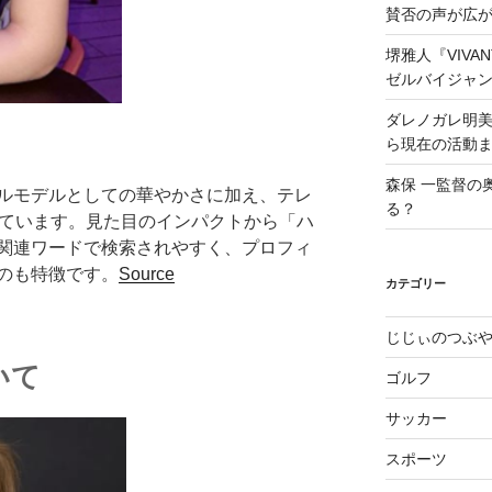
賛否の声が広
堺雅人『VIV
ゼルバイジャ
ダレノガレ明
ら現在の活動
森保 一監督の
ルモデルとしての華やかさに加え、テレ
る？
っています。見た目のインパクトから「ハ
関連ワードで検索されやすく、プロフィ
のも特徴です。
Source
カテゴリー
じじぃのつぶ
いて
ゴルフ
サッカー
スポーツ