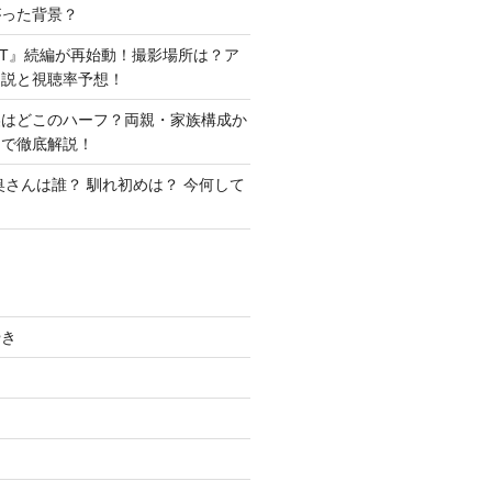
がった背景？
ANT』続編が再始動！撮影場所は？ア
ン説と視聴率予想！
美はどこのハーフ？両親・家族構成か
まで徹底解説！
奥さんは誰？ 馴れ初めは？ 今何して
やき