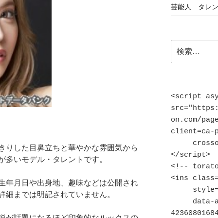
芸能人 タレ
検
索:
<script asy
src="https
on.com/pag
client=ca-p
     crossorigin="anonymous">
きりした目鼻立ちと華やかな雰囲気から
</script>

が多いモデル・タレントです。
<!-- torato
<ins class=
生年月日や出身地、趣味などは公開され
     style="display:block"

詳細までは明記されていません。
     data-ad-client="ca-pub-
42360801684
説が話題になるほど印象的なルックスの