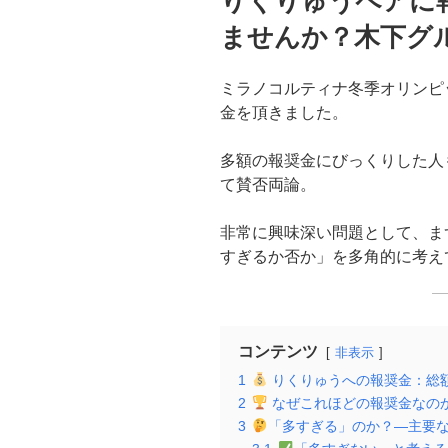
りくりゅうペアに報
日:
ませんか？木下グ
ミラノコルティナ冬季オリンピ
金を頂きました。
多額の報奨金にびっくりした人
て賛否両論。
非常に興味深い問題として、ま
すぎるか否か」を多角的に考え
コンテンツ
非表示
1
りくりゅうへの報奨金：総額6
2
なぜこれほどの報奨金なの
3
「多すぎる」のか？―主要