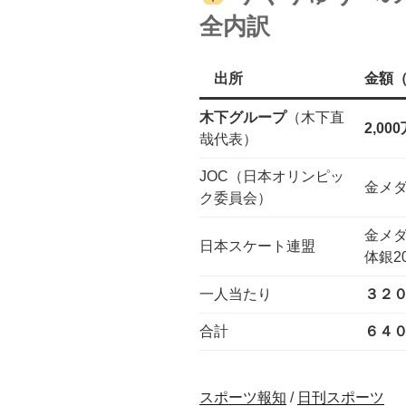
全内訳
出所
金額（
木下グループ
（木下直
2,00
哉代表）
JOC（日本オリンピッ
金メダ
ク委員会）
金メダ
日本スケート連盟
体銀2
一人当たり
３２
合計
６４
スポーツ報知
/
日刊スポーツ