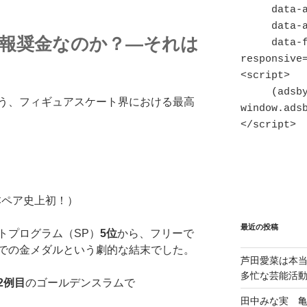
     data-ad-slot="7820128347"

     data-ad-format="auto"

報奨金なのか？―それは
     data-full-width-
responsive=
<script>

     (adsbygoogle = 
う、フィギュアスケート界における最高
window.adsb
</script>
本ペア史上初！）
最近の投稿
トプログラム（SP）
5位
から、フリーで
での金メダルという劇的な結末でした。
芦田愛菜は本
多忙な芸能活
2例目
のゴールデンスラムで
田中みな実 