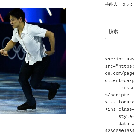
芸能人 タレ
検
索:
<script asy
src="https
on.com/pag
client=ca-p
     crossorigin="anonymous">
</script>

<!-- torato
<ins class=
     style="display:block"

     data-ad-client="ca-pub-
42360801684