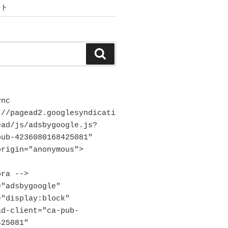
ント
検
索
nc 
://pagead2.googlesyndicati
ead/js/adsbygoogle.js?
ub-4236080168425081"

ra -->

"adsbygoogle"

25081"
