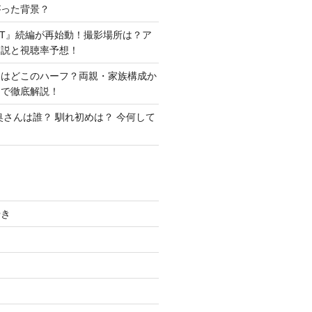
がった背景？
ANT』続編が再始動！撮影場所は？ア
ン説と視聴率予想！
美はどこのハーフ？両親・家族構成か
まで徹底解説！
奥さんは誰？ 馴れ初めは？ 今何して
やき