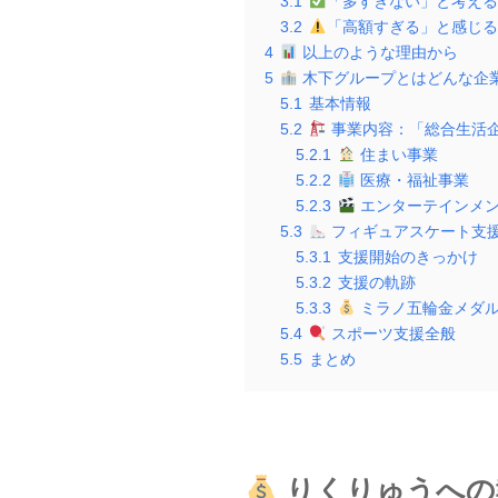
3.1
「多すぎない」と考え
3.2
「高額すぎる」と感じ
4
以上のような理由から
5
木下グループとはどんな企
5.1
基本情報
5.2
事業内容：「総合生活
5.2.1
住まい事業
5.2.2
医療・福祉事業
5.2.3
エンターテインメ
5.3
フィギュアスケート支
5.3.1
支援開始のきっかけ
5.3.2
支援の軌跡
5.3.3
ミラノ五輪金メダ
5.4
スポーツ支援全般
5.5
まとめ
りくりゅうへの報