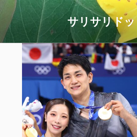
コ
ン
テ
サリサリドッ
ン
ツ
へ
ス
キ
ッ
プ