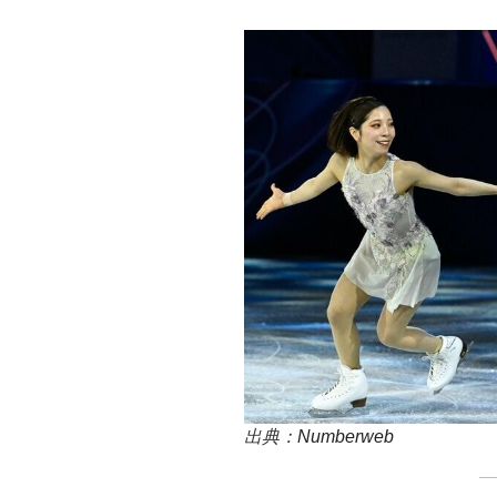
出典：
Numberweb