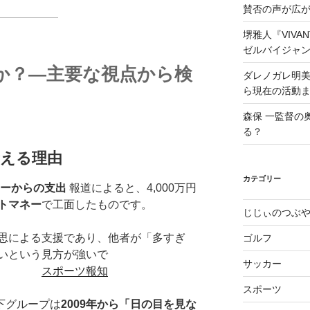
賛否の声が広
堺雅人『VIV
ゼルバイジャ
か？―主要な視点から検
ダレノガレ明
ら現在の活動
森保 一監督の
る？
える理由
カテゴリー
ネーからの支出
報道によると、4,000万円
トマネー
で工面したものです。
じじぃのつぶ
思による支援であり、他者が「多すぎ
ゴルフ
いという見方が強いで
サッカー
。
スポーツ報知
スポーツ
下グループは
2009年から「日の目を見な