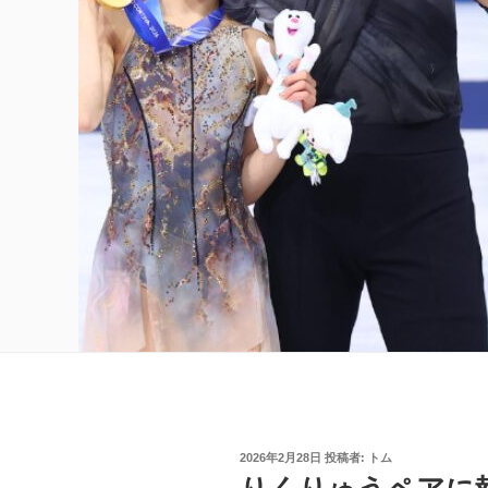
投
2026年2月28日
投稿者:
トム
稿