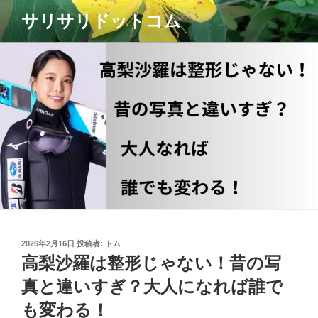
コ
サリサリドットコム
ン
テ
ン
ツ
へ
ス
キ
ッ
プ
投
2026年2月16日
投稿者:
トム
稿
高梨沙羅は整形じゃない！昔の写
日:
真と違いすぎ？大人になれば誰で
も変わる！