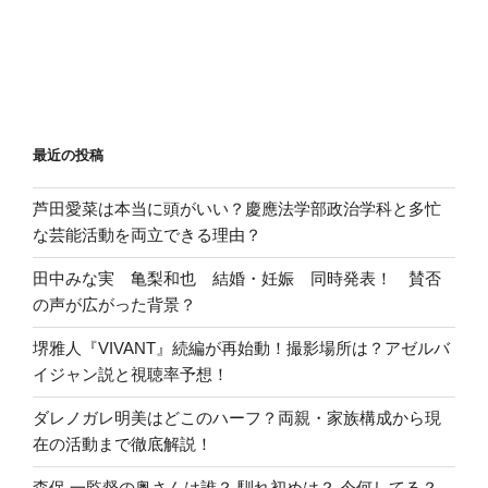
最近の投稿
芦田愛菜は本当に頭がいい？慶應法学部政治学科と多忙
な芸能活動を両立できる理由？
田中みな実 亀梨和也 結婚・妊娠 同時発表！ 賛否
の声が広がった背景？
堺雅人『VIVANT』続編が再始動！撮影場所は？アゼルバ
イジャン説と視聴率予想！
ダレノガレ明美はどこのハーフ？両親・家族構成から現
在の活動まで徹底解説！
森保 一監督の奥さんは誰？ 馴れ初めは？ 今何してる？