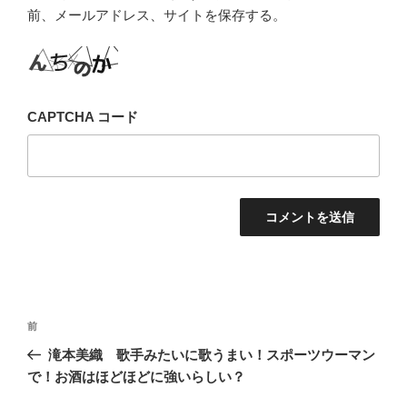
前、メールアドレス、サイトを保存する。
CAPTCHA コード
投
前
前
稿
の
滝本美織 歌手みたいに歌うまい！スポーツウーマン
ナ
投
で！お酒はほどほどに強いらしい？
ビ
稿