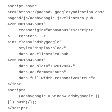
<script async 
src="https://pagead2.googlesyndication.com/
pagead/js/adsbygoogle.js?client=ca-pub-
4236080168425081"

     crossorigin="anonymous"></script>

<!-- toratora -->

<ins class="adsbygoogle"

     style="display:block"

     data-ad-client="ca-pub-
4236080168425081"

     data-ad-slot="7820128347"

     data-ad-format="auto"

     data-full-width-responsive="true">
</ins>

<script>

     (adsbygoogle = window.adsbygoogle || 
[]).push({});

</script>